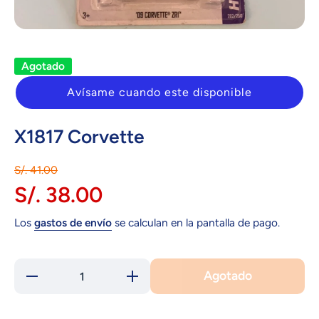
Abrir elemento multimedia 1 en una ventana modal
Agotado
Avísame cuando este disponible
X1817 Corvette
S/. 41.00
S/. 38.00
Los
gastos de envío
se calculan en la pantalla de pago.
Agotado
Reducir
Aumentar
cantidad
cantidad
para
para
X1817
X1817
Corvette
Corvette