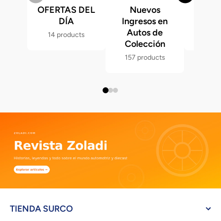
OFERTAS DEL
Nuevos
Fast &
DÍA
Ingresos en
Hot 
Autos de
14 products
286 p
Colección
157 products
TIENDA SURCO