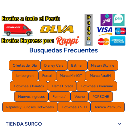
Busquedas Frecuentes
Ofertas del Día
Disney Cars
Batman
Nissan Skyline
lamborghini
Ferrari
Marca MiniGT
Marca Para64
Hotwheels Baratos
Flama Dorada
Hotwheels Premium
Nuevos Ingresos
Formula1
Vocho
PORSCHE
Rapidos y Furiosos Hotwheels
Hotwheels STH
Tomica Premium
TIENDA SURCO