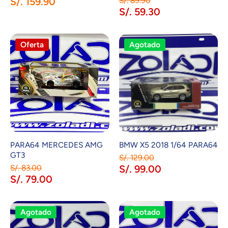
S/. 159.90
S/. 89.90
S/. 59.30
Oferta
Agotado
PARA64 MERCEDES AMG
BMW X5 2018 1/64 PARA64
GT3
S/. 129.00
S/. 83.00
S/. 99.00
S/. 79.00
Agotado
Agotado