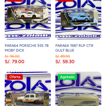
PARA64 PORSCHE 935 78
PARA64 1987 RUF CTR
MOBY DICK
GULF BLUE
S/. 96.00
S/. 89.90
S/. 79.00
S/. 59.30
Oferta
Agotado