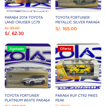
PARA64 2014 TOYOTA
TOYOTA FORTUNER
LAND CRUISER LC79
METALLIC SILVER PARA64
S/. 99.00
S/. 165.00
S/. 62.30
Agotado
Oferta
TOYOTA FORTUNER
PARA64 RUF CTR2 PIKES
PLATINUM WHITE PARA64
PEAK