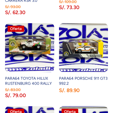
CARRERA RSR 3.0
S/. 109.00
S/. 93.00
S/. 73.30
S/. 62.30
Oferta
PARA64 TOYOTA HILUX
PARA64 PORSCHE 911 GT3
RUSTENBURG 400 RALLY
992.2
S/. 83.00
S/. 89.90
S/. 79.00
Oferta
Oferta