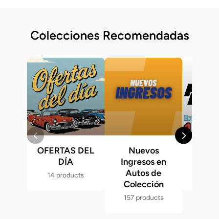
Colecciones Recomendadas
OFERTAS DEL
Nuevos
Fast &
DÍA
Ingresos en
Hot 
Autos de
14 products
286 p
Colección
157 products