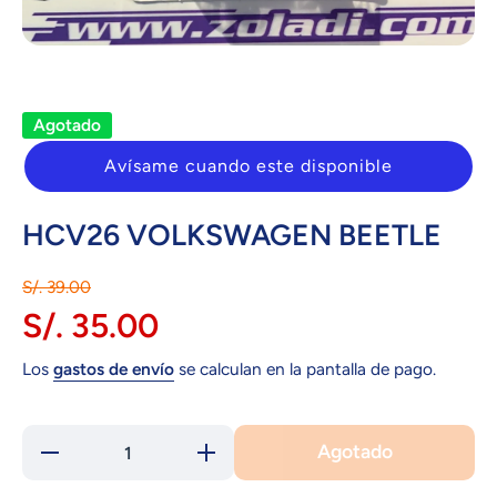
Abrir elemento multimedia 1 en una ventana modal
Agotado
Avísame cuando este disponible
HCV26 VOLKSWAGEN BEETLE
S/. 39.00
S/. 35.00
Los
gastos de envío
se calculan en la pantalla de pago.
Agotado
Reducir
Aumentar
cantidad para
cantidad para
HCV26
HCV26