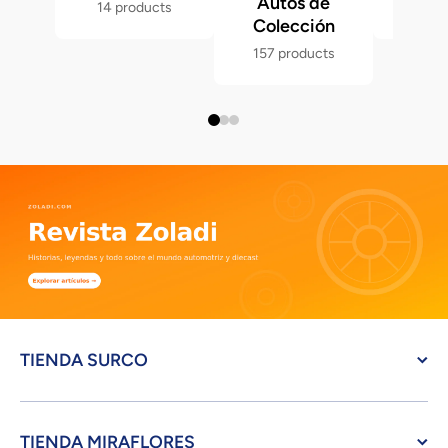
Autos de
14 products
286 p
Colección
157 products
TIENDA SURCO
TIENDA MIRAFLORES