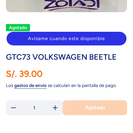
Abrir elemento multimedia 1 en una ventana modal
Agotado
Avísame cuando este disponible
GTC73 VOLKSWAGEN BEETLE
S/. 39.00
Los
gastos de envío
se calculan en la pantalla de pago.
Agotado
Reducir
Aumentar
cantidad para
cantidad para
GTC73
GTC73
VOLKSWAGEN
VOLKSWAGEN
BEETLE
BEETLE