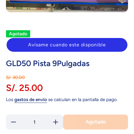
Abrir elemento multimedia 1 en una ventana modal
Agotado
Avísame cuando este disponible
GLD50 Pista 9Pulgadas
S/. 30.00
S/. 25.00
Los
gastos de envío
se calculan en la pantalla de pago.
Agotado
Reducir
Aumentar
cantidad
cantidad
para
para