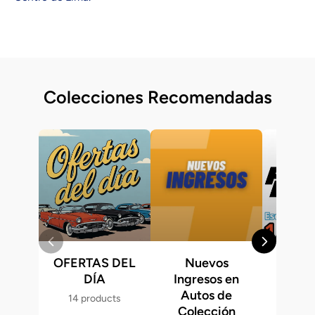
Colecciones Recomendadas
OFERTAS DEL
Nuevos
Fast &
DÍA
Ingresos en
Hot 
Autos de
14 products
286 p
Colección