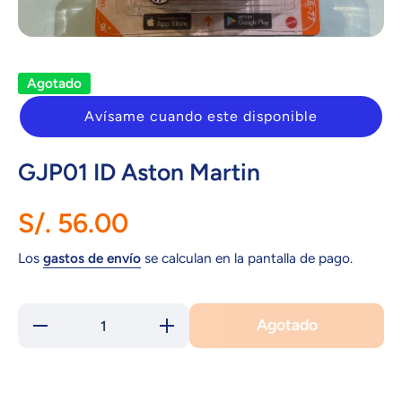
Abrir elemento multimedia 1 en una ventana modal
Agotado
Avísame cuando este disponible
GJP01 ID Aston Martin
S/. 56.00
Los
gastos de envío
se calculan en la pantalla de pago.
Agotado
Reducir
Aumentar
cantidad
cantidad
para
para
GJP01
GJP01
ID
ID Aston
Aston
Martin