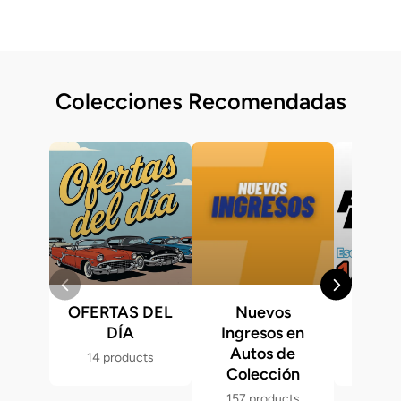
Colecciones Recomendadas
OFERTAS DEL
Nuevos
Fast &
DÍA
Ingresos en
Hot 
Autos de
14 products
286 p
Colección
157 products