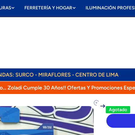
URAS
FERRETERÍA Y HOGAR
ILUMINACIÓN PROFES
ENDAS: SURCO - MIRAFLORES - CENTRO DE LIMA
Lear
ENVÍOS DIARIOS! RAPPI, OLVA, SHALOM!
o... Zoladi Cumple 30 Años!! Ofertas Y Promociones Espe
oducto
Agotado