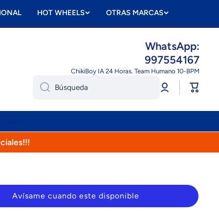
IONAL
HOT WHEELS
OTRAS MARCAS
WhatsApp:
997554167
ChikiBoy IA 24 Horas. Team Humano 10-8PM
Iniciar
Carrito
Búsqueda
sesión
n more
ciales!!!
Avísame cuando este disponible