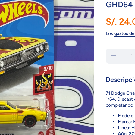
GHD64
S/. 24
Los
gastos de
Reducir
cantidad
para
GHD64
DODGE
CHARGER
Descripci
71 Dodge Cha
1/64. Diecast 
completando se
Modelo:
Marca:
H
Línea:
Ho
Año:
20