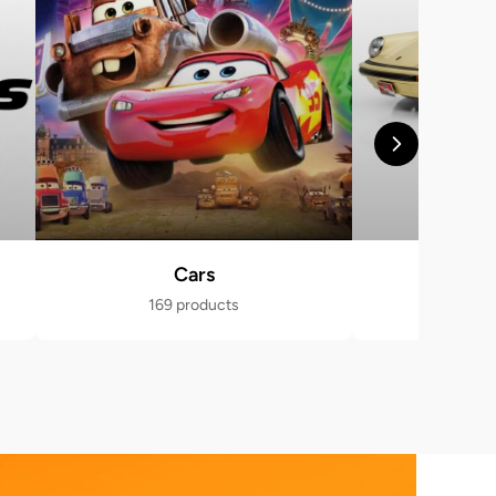
Cars
Po
169 products
471 