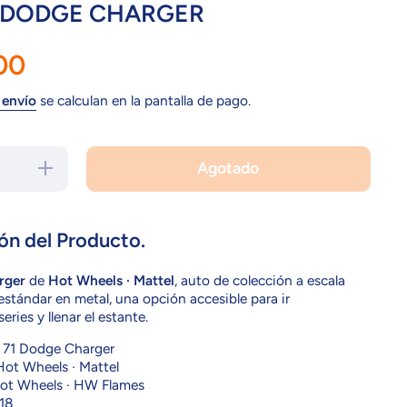
 DODGE CHARGER
.00
 envío
se calculan en la pantalla de pago.
Agotado
Aumentar
cantidad
para
GHD64
DODGE
CHARGER
ón del Producto.
rger
de
Hot Wheels · Mattel
, auto de colección a escala
estándar en metal, una opción accesible para ir
ries y llenar el estante.
71 Dodge Charger
ot Wheels · Mattel
t Wheels · HW Flames
18