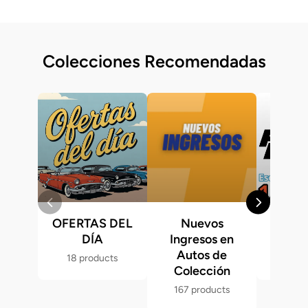
Colecciones Recomendadas
OFERTAS DEL
Nuevos
Fast &
DÍA
Ingresos en
Hot 
Autos de
18 products
286 p
Colección
167 products