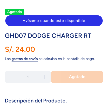
Agotado
Avísame cuando este disponible
GHD07 DODGE CHARGER RT
S/. 24.00
Los
gastos de envío
se calculan en la pantalla de pago.
Agotado
Reducir
Aumentar
cantidad
cantidad
para
para
GHD07
GHD07
DODGE
DODGE
CHARGER
CHARGER
RT
RT
Descripción del Producto.