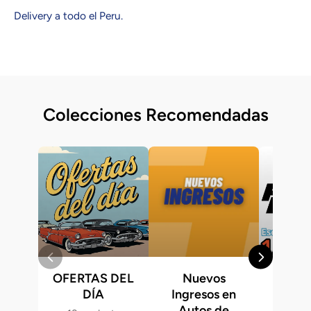
Delivery a todo el Peru.
Colecciones Recomendadas
OFERTAS DEL
Nuevos
Fast &
DÍA
Ingresos en
Hot 
Autos de