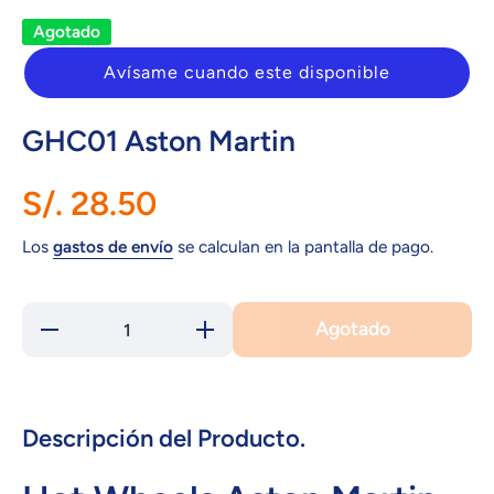
Agotado
Avísame cuando este disponible
GHC01 Aston Martin
S/. 28.50
Los
gastos de envío
se calculan en la pantalla de pago.
Agotado
Reducir
Aumentar
cantidad
cantidad
para
para
GHC01
GHC01
Aston
Aston
Martin
Martin
Descripción del Producto.