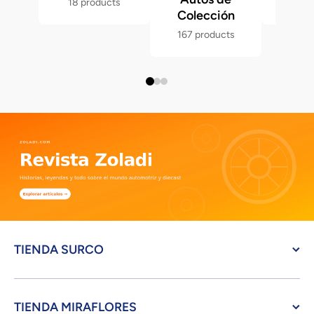
18 products
286 p
Colección
167 products
TIENDA SURCO
TIENDA MIRAFLORES