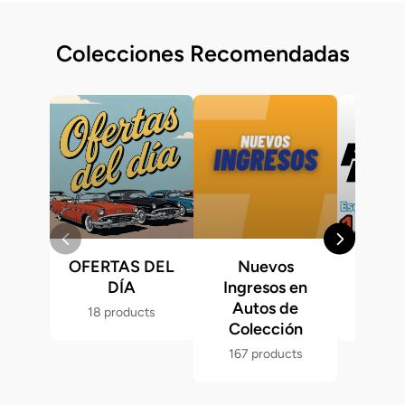
Colecciones Recomendadas
OFERTAS DEL
Nuevos
Fast &
DÍA
Ingresos en
Hot 
Autos de
18 products
286 p
Colección
167 products