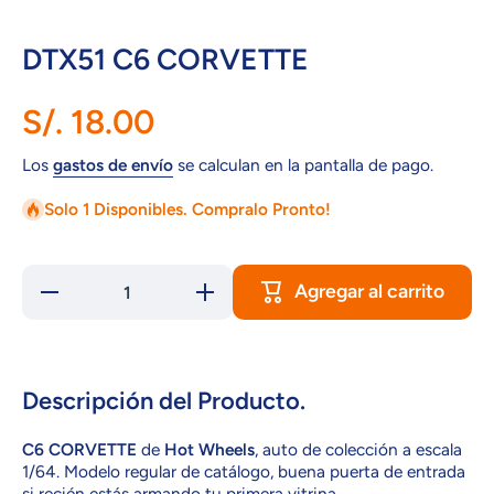
DTX51 C6 CORVETTE
S/. 18.00
Los
gastos de envío
se calculan en la pantalla de pago.
Solo 1 Disponibles. Compralo Pronto!
Agregar al carrito
Reducir
Aumentar
cantidad
cantidad
para DTX51
para DTX51
C6
C6
CORVETTE
CORVETTE
Descripción del Producto.
C6 CORVETTE
de
Hot Wheels
, auto de colección a escala
1/64. Modelo regular de catálogo, buena puerta de entrada
si recién estás armando tu primera vitrina.