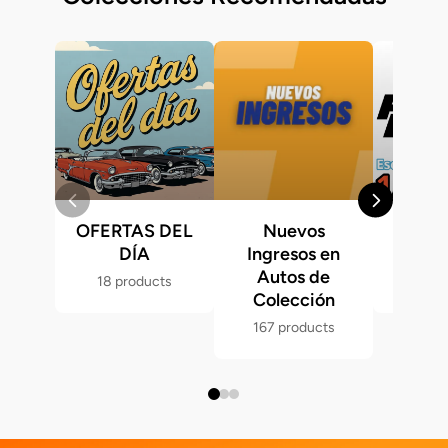
OFERTAS DEL
Nuevos
Fast &
DÍA
Ingresos en
Hot 
Autos de
18 products
286 p
Colección
167 products