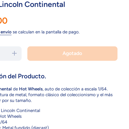
incoln Continental
00
 envío
se calculan en la pantalla de pago.
Agotado
Aumentar
cantidad
para
CGB75
Lincoln
Continental
ón del Producto.
nental
de
Hot Wheels
, auto de colección a escala 1/64.
tura de metal, formato clásico del coleccionismo y el más
ir por su tamaño.
Lincoln Continental
ot Wheels
/64
:
Metal fundido (diecast)