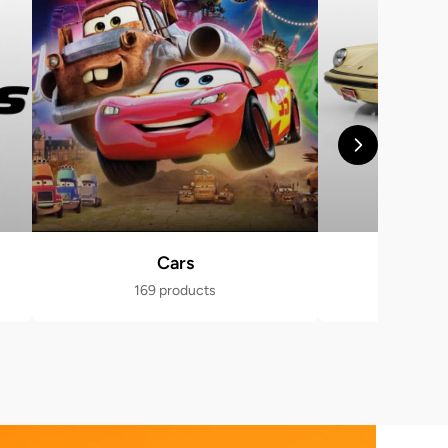
Cars
Po
169 products
470 