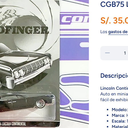
CGB75 L
S/. 35.
Los
gastos de
Reducir
cantidad
para
CGB75
Lincoln
Continental
Descripci
Lincoln Conti
Auto en minia
fácil de exhib
Modelo:
Marca:
H
Escala:
1
Material