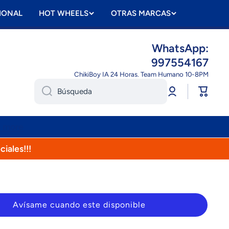
IONAL
HOT WHEELS
OTRAS MARCAS
WhatsApp:
997554167
ChikiBoy IA 24 Horas. Team Humano 10-8PM
Iniciar
Carrito
Búsqueda
sesión
n more
ciales!!!
Avísame cuando este disponible