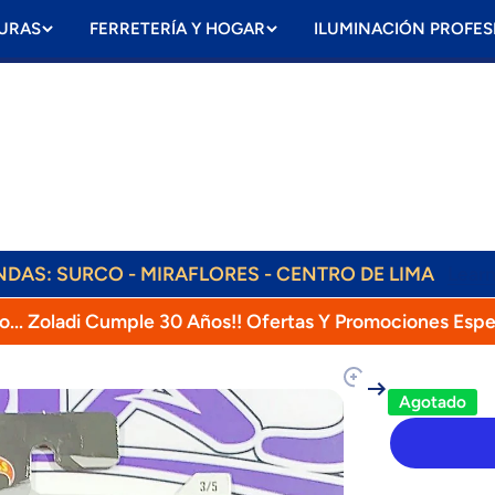
URAS
FERRETERÍA Y HOGAR
ILUMINACIÓN PROFES
ENDAS: SURCO - MIRAFLORES - CENTRO DE LIMA
Lear
ENVÍOS DIARIOS! RAPPI, OLVA, SHALOM!
o... Zoladi Cumple 30 Años!! Ofertas Y Promociones Espe
oducto
Agotado