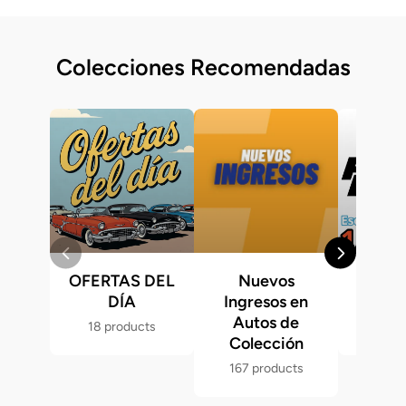
Colecciones Recomendadas
OFERTAS DEL
Nuevos
Fast &
DÍA
Ingresos en
Hot 
Autos de
18 products
286 p
Colección
167 products