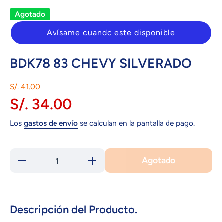
Agotado
Avísame cuando este disponible
BDK78 83 CHEVY SILVERADO
S/. 41.00
S/. 34.00
Los
gastos de envío
se calculan en la pantalla de pago.
Agotado
Reducir
Aumentar
cantidad
cantidad
para BDK78
para BDK78
83 CHEVY
83 CHEVY
SILVERADO
SILVERADO
Descripción del Producto.