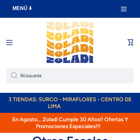
Ir directamente al contenido
MENÚ ⬇️
Carri
Búsqueda
3 TIENDAS: SURCO - MIRAFLORES - CENTRO DE
LIMA
Learn more
ENVÍOS DIARIOS! RAPPI, OLVA, SHALOM!
En Agosto... Zoladi Cumple 30 Años!! Ofertas Y
Promociones Especiales!!!