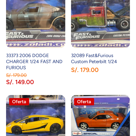
33373 2006 DODGE
32089 Fast&Furious
CHARGER 1/24 FAST AND
Custom Peterbilt 1/24
FURIOUS
S/. 179.00
S/. 179.00
S/. 149.00
Oferta
Oferta