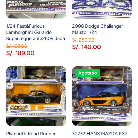
1/24 Fast&Furious
2008 Dodge Challenger
Lamborghini Gallardo
Maisto 1/24
SuperLeggera #32609 Jada
S/. 250.00
S/. 199.00
S/. 140.00
S/. 189.00
Agotado
Plymouth Road Runner
30732 HANS MAZDA RX7