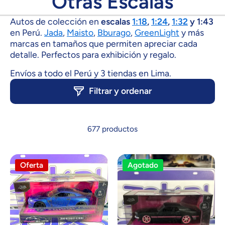
Otras Escalas
Autos de colección en
escalas
1:18
,
1:24
,
1:32
y 1:43
en Perú.
Jada
,
Maisto
,
Bburago
,
GreenLight
y más
marcas en tamaños que permiten apreciar cada
detalle. Perfectos para exhibición y regalo.
Envíos a todo el Perú y 3 tiendas en Lima.
Filtrar y ordenar
677 productos
Oferta
Agotado