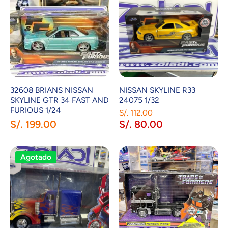
32608 BRIANS NISSAN
NISSAN SKYLINE R33
SKYLINE GTR 34 FAST AND
24075 1/32
FURIOUS 1/24
S/. 112.00
S/. 199.00
S/. 80.00
Agotado