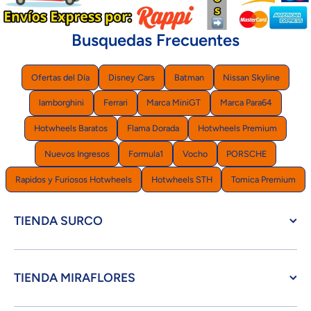
Busquedas Frecuentes
Ofertas del Día
Disney Cars
Batman
Nissan Skyline
lamborghini
Ferrari
Marca MiniGT
Marca Para64
Hotwheels Baratos
Flama Dorada
Hotwheels Premium
Nuevos Ingresos
Formula1
Vocho
PORSCHE
Rapidos y Furiosos Hotwheels
Hotwheels STH
Tomica Premium
TIENDA SURCO
TIENDA MIRAFLORES