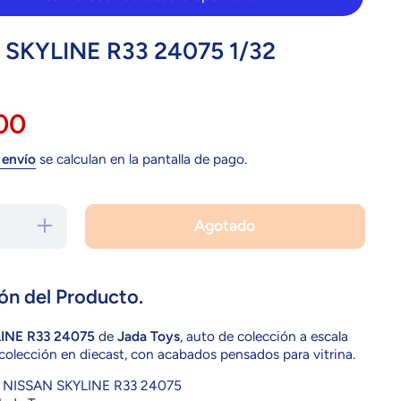
 SKYLINE R33 24075 1/32
.00
 envío
se calculan en la pantalla de pago.
Agotado
Aumentar
cantidad
para
NISSAN
SKYLINE
R33
ón del Producto.
24075
1/32
INE R33 24075
de
Jada Toys
, auto de colección a escala
 colección en diecast, con acabados pensados para vitrina.
NISSAN SKYLINE R33 24075