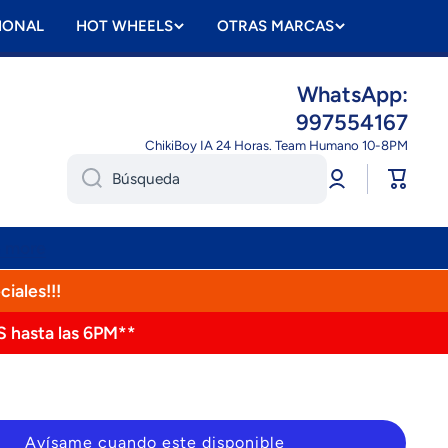
IONAL
HOT WHEELS
OTRAS MARCAS
WhatsApp:
997554167
ChikiBoy IA 24 Horas. Team Humano 10-8PM
Iniciar
Carrito
Búsqueda
sesión
n more
ciales!!!
S hasta las 6PM**
Avísame cuando este disponible