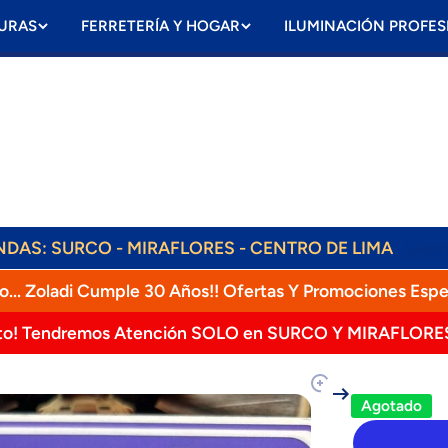
URAS
FERRETERÍA Y HOGAR
ILUMINACIÓN PROFES
ENDAS: SURCO - MIRAFLORES - CENTRO DE LIMA
Lear
ENVÍOS DIARIOS! RAPPI, OLVA, SHALOM!
o... Zoladi Cumple 30 Años!! Ofertas Y Promociones Espe
to! Tendremos Atención SOLO en SURCO Y MIRAFLORE
oducto
Agotado