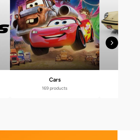
Cars
Po
169 products
470 