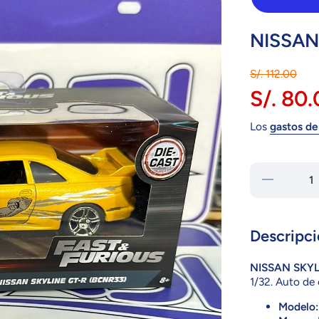
NISSAN
S/. 112.00
S/. 80
Los
gastos de
Reducir
cantidad
para
NISSAN
SKYLINE
R33
Descripci
24075
1/32
NISSAN SKYL
1/32. Auto de
Modelo: