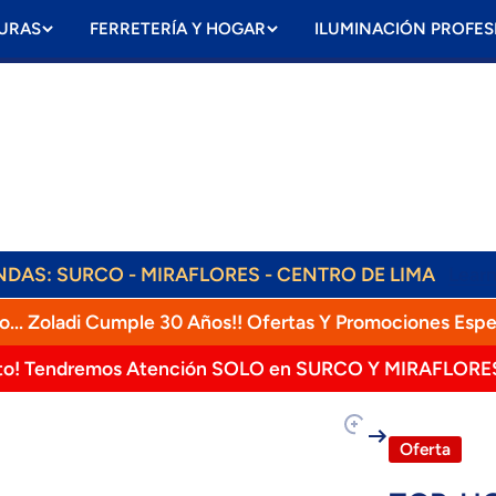
URAS
FERRETERÍA Y HOGAR
ILUMINACIÓN PROFES
ENVÍOS DIARIOS! RAPPI, OLVA, SHALOM!
ENDAS: SURCO - MIRAFLORES - CENTRO DE LIMA
Lear
o... Zoladi Cumple 30 Años!! Ofertas Y Promociones Espe
to! Tendremos Atención SOLO en SURCO Y MIRAFLORE
oducto
Oferta