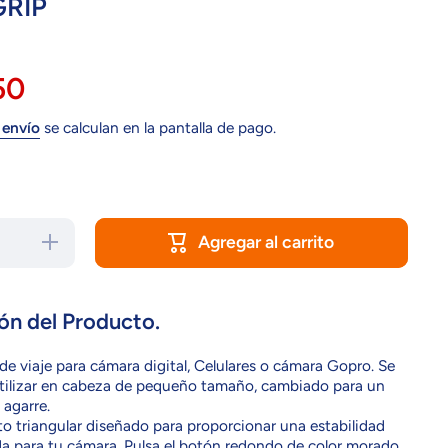
RIP
50
 envío
se calculan en la pantalla de pago.
Agregar al carrito
Aumentar
cantidad
para
ZGP-
HGRIP
ón del Producto.
de viaje para cámara digital, Celulares o cámara Gopro. Se
tilizar en cabeza de pequeño tamaño, cambiado para un
agarre.
 triangular diseñado para proporcionar una estabilidad
a para tu cámara. Pulsa el botón redondo de color morado