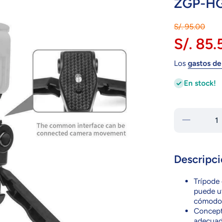
ZGP-HG
S/. 95.00
S/. 85.
Los
gastos de
En stock!
Reducir
cantidad
para
ZGP-
HGRIP
Descripci
Trípode 
puede u
cómodo 
Concepto
adecuad