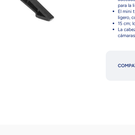
para la 
El mini 
ligero, 
15 cm; l
La cabez
cámaras 
COMPAT