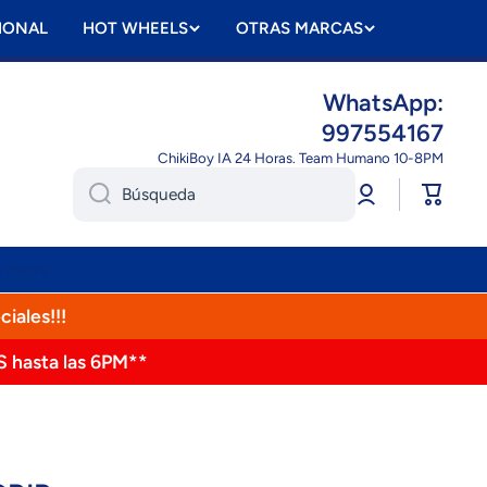
IONAL
HOT WHEELS
OTRAS MARCAS
WhatsApp:
997554167
ChikiBoy IA 24 Horas. Team Humano 10-8PM
Iniciar
Carrito
Búsqueda
sesión
n more
ciales!!!
S hasta las 6PM**