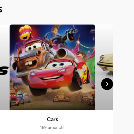
s
Cars
Po
169 products
470 