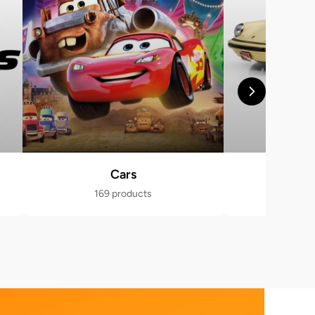
Cars
Po
169 products
470 