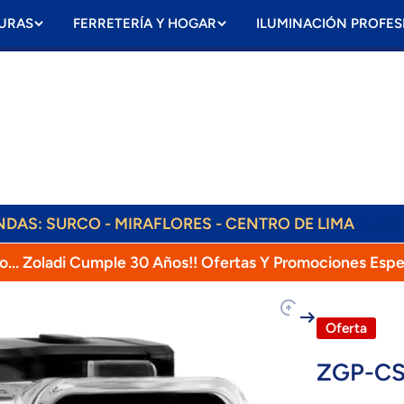
URAS
FERRETERÍA Y HOGAR
ILUMINACIÓN PROFES
ENVÍOS DIARIOS! RAPPI, OLVA, SHALOM!
ENDAS: SURCO - MIRAFLORES - CENTRO DE LIMA
Lear
o... Zoladi Cumple 30 Años!! Ofertas Y Promociones Espe
oducto
Oferta
ZGP-C