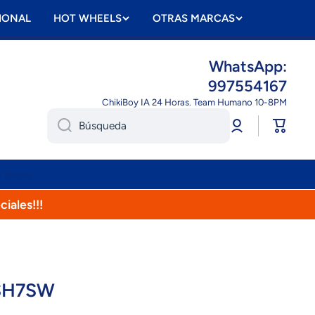
IONAL
HOT WHEELS
OTRAS MARCAS
WhatsApp:
997554167
ChikiBoy IA 24 Horas. Team Humano 10-8PM
Iniciar
Carrito
Búsqueda
sesión
n more
ciales!!!
SH7SW