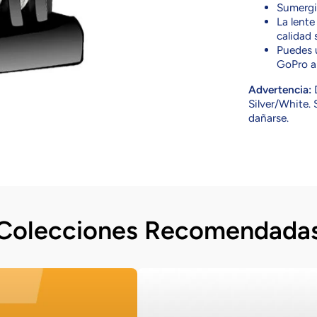
Sumergi
La lente
calidad 
Puedes u
GoPro a 
Advertencia:
D
Silver/White. 
dañarse.
Colecciones Recomendada