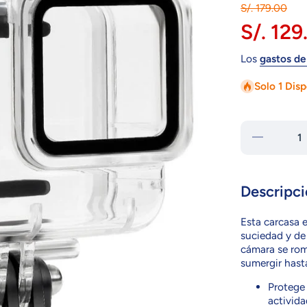
S/. 179.00
S/. 129
Los
gastos de
Solo 1 Dis
Reducir
cantidad
para
ZGP-
CSH7SW
Descripci
Esta carcasa e
suciedad y de 
cámara se rom
sumergir hast
Protege 
activida