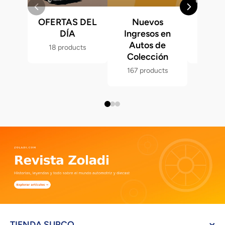
OFERTAS DEL
Nuevos
Fast &
DÍA
Ingresos en
Hot 
Autos de
18 products
286 p
Colección
167 products
TIENDA SURCO