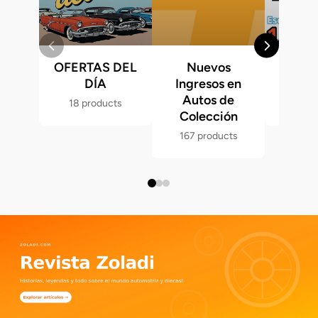
OFERTAS DEL
Nuevos
Fast &
DÍA
Ingresos en
Hot 
Autos de
18 products
286 p
Colección
167 products