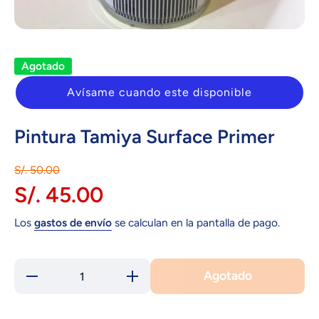
Abrir elemento multimedia 1 en una ventana modal
Agotado
Avísame cuando este disponible
Pintura Tamiya Surface Primer
S/. 50.00
S/. 45.00
Los
gastos de envío
se calculan en la pantalla de pago.
Agotado
Reducir
Aumentar
cantidad
cantidad
para
para
Pintura
Pintura
Tamiya
Tamiya