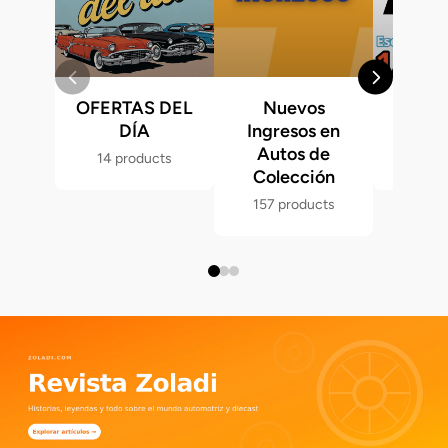
OFERTAS DEL
Nuevos
Fast &
DÍA
Ingresos en
Hot 
Autos de
14 products
286 p
Colección
157 products