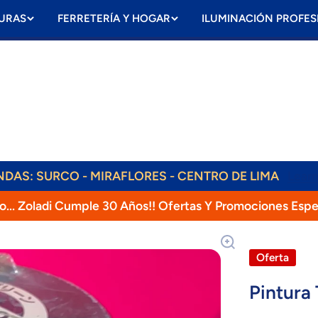
URAS
FERRETERÍA Y HOGAR
ILUMINACIÓN PROFES
ENVÍOS DIARIOS! RAPPI, OLVA, SHALOM!
ENDAS: SURCO - MIRAFLORES - CENTRO DE LIMA
Lear
o... Zoladi Cumple 30 Años!! Ofertas Y Promociones Espe
Oferta
Pintura