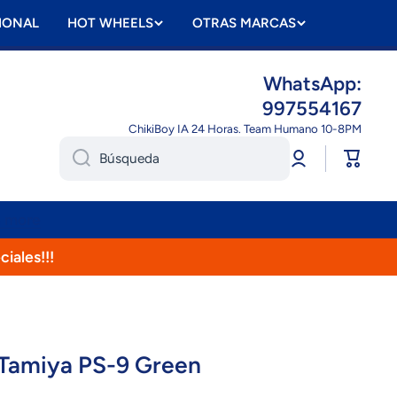
IONAL
HOT WHEELS
OTRAS MARCAS
WhatsApp:
997554167
ChikiBoy IA 24 Horas. Team Humano 10-8PM
Iniciar
Carrito
Búsqueda
sesión
n more
ciales!!!
 Tamiya PS-9 Green