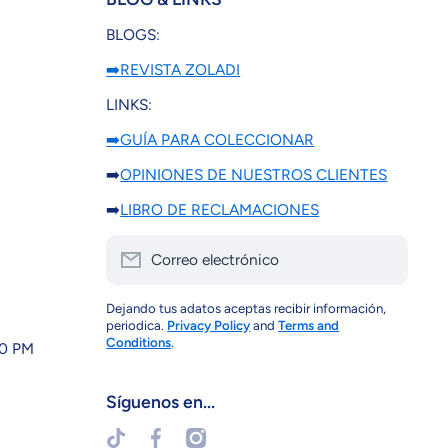
BLOGS:
➡️REVISTA ZOLADI
LINKS:
➡️GUÍA PARA COLECCIONAR
➡️
OPINIONES DE NUESTROS CLIENTES
➡️
LIBRO DE RECLAMACIONES
Correo electrónico
Dejando tus adatos aceptas recibir información,
periodica.
Privacy Policy
and
Terms and
Conditions
.
30 PM
Síguenos en...
tiktokcom/@zoladi
facebookcom/zoladi
instagramcom/zoladiperu/