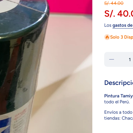
S/. 44.00
S/. 40
Los
gastos de
Solo 3 Dis
Reducir
cantidad
para
Pintura
Tamiya
PS-9
Descripci
Green
Pintura Tami
todo el Perú.
Envíos a todo 
tiendas: Chaca