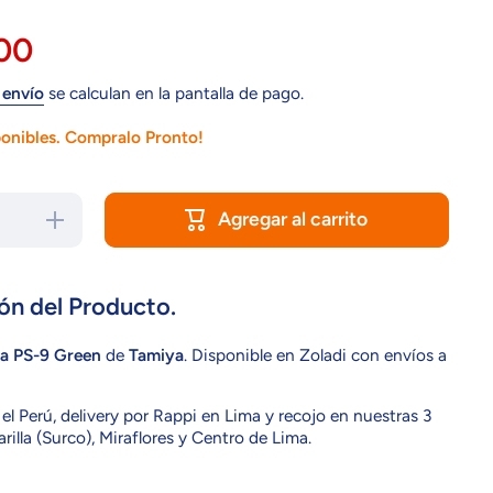
.00
 envío
se calculan en la pantalla de pago.
ponibles. Compralo Pronto!
Agregar al carrito
Aumentar
cantidad
para
Pintura
Tamiya
PS-9
ón del Producto.
Green
ya PS-9 Green
de
Tamiya
. Disponible en Zoladi con envíos a
el Perú, delivery por Rappi en Lima y recojo en nuestras 3
rilla (Surco), Miraflores y Centro de Lima.