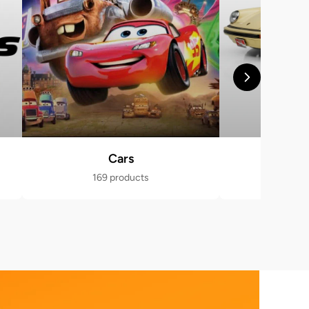
Cars
Po
169 products
470 