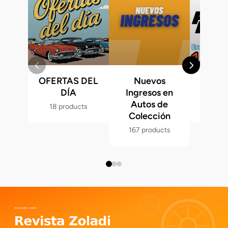
OFERTAS DEL
Nuevos
Fast &
DÍA
Ingresos en
Hot 
Autos de
18 products
286 p
Colección
167 products