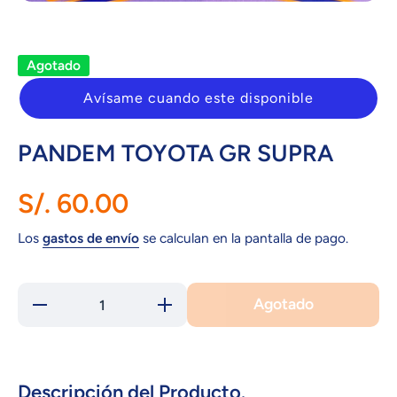
Abrir elemento multimedia 1 en una ventana modal
Agotado
Avísame cuando este disponible
PANDEM TOYOTA GR SUPRA
S/. 60.00
Los
gastos de envío
se calculan en la pantalla de pago.
Agotado
Reducir
Aumentar
cantidad
cantidad
para
para
PANDEM
PANDEM
TOYOTA
TOYOTA
GR
GR
SUPRA
SUPRA
Descripción del Producto.