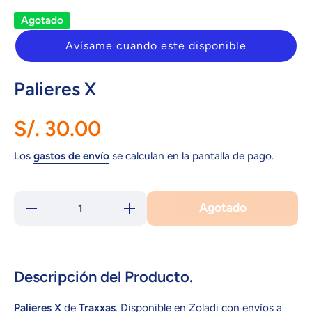
Agotado
Avísame cuando este disponible
Palieres X
S/. 30.00
Los
gastos de envío
se calculan en la pantalla de pago.
Agotado
Reducir
Aumentar
cantidad
cantidad
para
para
Palieres
Palieres
X
X
Descripción del Producto.
Palieres X
de
Traxxas
. Disponible en Zoladi con envíos a