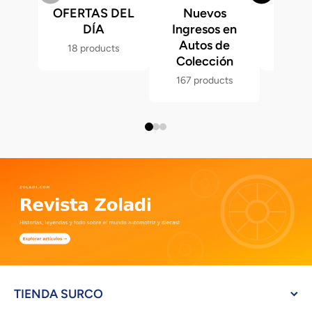
OFERTAS DEL
Nuevos
Fast &
DÍA
Ingresos en
Hot 
Autos de
18 products
286 p
Colección
167 products
TIENDA SURCO