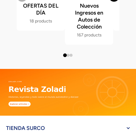
OFERTAS DEL
Nuevos
Fast &
DÍA
Ingresos en
Hot 
Autos de
18 products
286 p
Colección
167 products
TIENDA SURCO