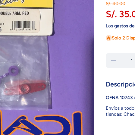
S/. 40.00
S/. 35.
Los
gastos de
Solo 2 Dis
Reducir
cantidad
para
OFNA
10743
Descripci
OFNA 10743
Envíos a todo 
tiendas: Chaca