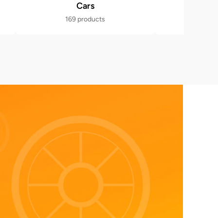
Cars
Po
169 products
471 