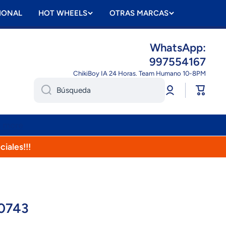
IONAL
HOT WHEELS
OTRAS MARCAS
WhatsApp:
997554167
ChikiBoy IA 24 Horas. Team Humano 10-8PM
Iniciar
Carrito
Búsqueda
sesión
n more
ciales!!!
0743