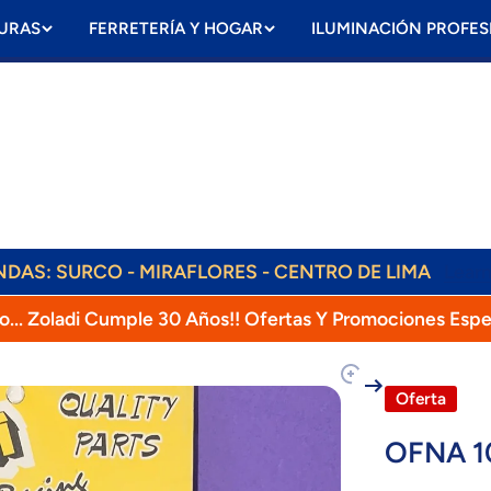
URAS
FERRETERÍA Y HOGAR
ILUMINACIÓN PROFES
ENVÍOS DIARIOS! RAPPI, OLVA, SHALOM!
ENDAS: SURCO - MIRAFLORES - CENTRO DE LIMA
Lear
o... Zoladi Cumple 30 Años!! Ofertas Y Promociones Espe
oducto
Oferta
OFNA 1