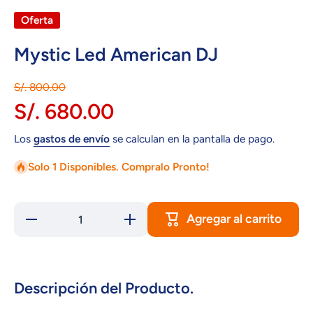
Oferta
Mystic Led American DJ
S/. 800.00
S/. 680.00
Los
gastos de envío
se calculan en la pantalla de pago.
Solo 1 Disponibles. Compralo Pronto!
Agregar al carrito
Reducir
Aumentar
cantidad
cantidad
para
para
Mystic
Mystic
Led
Led
American
American
DJ
DJ
Descripción del Producto.