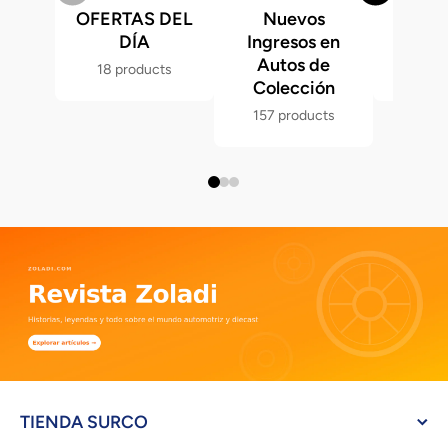
OFERTAS DEL
Nuevos
Fast &
DÍA
Ingresos en
Hot 
Autos de
18 products
286 p
Colección
157 products
TIENDA SURCO