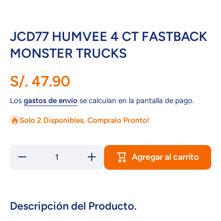
JCD77 HUMVEE 4 CT FASTBACK
MONSTER TRUCKS
S/. 47.90
Los
gastos de envío
se calculan en la pantalla de pago.
Solo 2 Disponibles. Compralo Pronto!
Agregar al carrito
Reducir
Aumentar
cantidad
cantidad
para JCD77
para JCD77
HUMVEE 4
HUMVEE 4
CT
CT
FASTBACK
FASTBACK
MONSTER
MONSTER
Descripción del Producto.
TRUCKS
TRUCKS