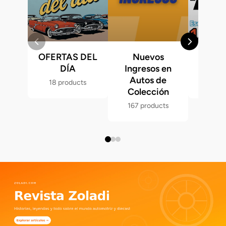
OFERTAS DEL
Nuevos
Fast &
DÍA
Ingresos en
Hot 
Autos de
18 products
286 p
Colección
167 products