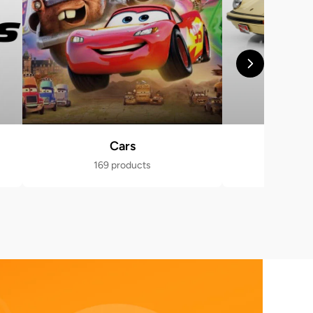
Cars
Po
169 products
470 