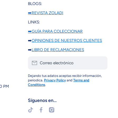
BLOGS:
➡️REVISTA ZOLADI
LINKS:
➡️GUÍA PARA COLECCIONAR
➡️
OPINIONES DE NUESTROS CLIENTES
➡️
LIBRO DE RECLAMACIONES
Correo electrónico
Dejando tus adatos aceptas recibir información,
periodica.
Privacy Policy
and
Terms and
Conditions
.
30 PM
Síguenos en...
tiktokcom/@zoladi
facebookcom/zoladi
instagramcom/zoladiperu/