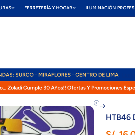
URAS
FERRETERÍA Y HOGAR
ILUMINACIÓN PROFES
ENDAS: SURCO - MIRAFLORES - CENTRO DE LIMA
Lear
ENVÍOS DIARIOS! RAPPI, OLVA, SHALOM!
o... Zoladi Cumple 30 Años!! Ofertas Y Promociones Espe
oducto
HTB46 
S/. 16.