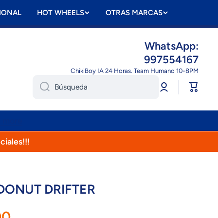
IONAL
HOT WHEELS
OTRAS MARCAS
WhatsApp:
997554167
ChikiBoy IA 24 Horas. Team Humano 10-8PM
Iniciar
Carrito
Búsqueda
sesión
n more
ciales!!!
DONUT DRIFTER
00