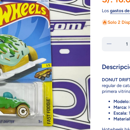
Los
gastos de
Solo 2 Dis
Reducir
cantidad
para
HTB46
DONUT
DRIFTER
Descripci
DONUT DRIF
regular de ca
primera vitrina
Modelo:
Marca:
H
Escala:
1
Material
Hotwheels bás