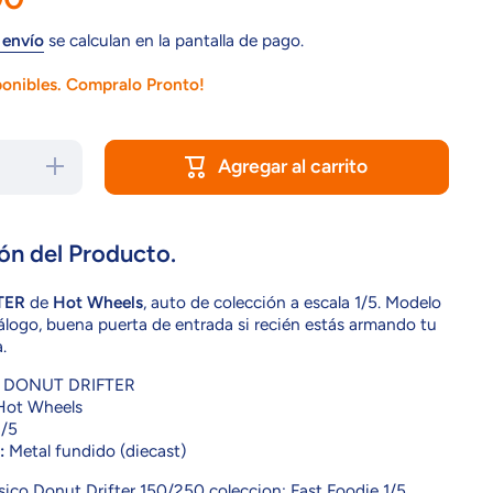
 envío
se calculan en la pantalla de pago.
ponibles. Compralo Pronto!
Agregar al carrito
Aumentar
cantidad
para
HTB46
DONUT
DRIFTER
ón del Producto.
TER
de
Hot Wheels
, auto de colección a escala 1/5. Modelo
tálogo, buena puerta de entrada si recién estás armando tu
.
DONUT DRIFTER
ot Wheels
/5
:
Metal fundido (diecast)
ico Donut Drifter 150/250 coleccion: Fast Foodie 1/5