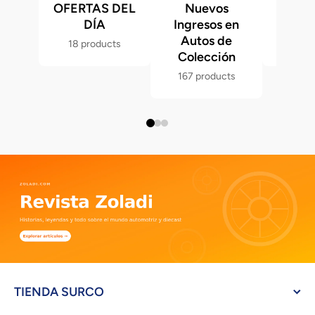
OFERTAS DEL
Nuevos
Fast &
DÍA
Ingresos en
Hot 
Autos de
18 products
286 p
Colección
167 products
TIENDA SURCO