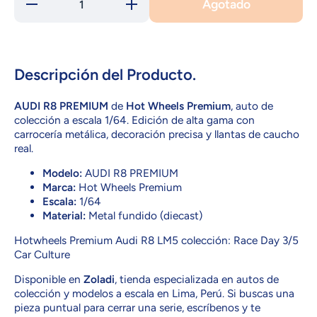
Agotado
Reducir
Aumentar
cantidad
cantidad
para
para
HKC61
HKC61
AUDI R8
AUDI R8
PREMIUM
PREMIUM
Descripción del Producto.
AUDI R8 PREMIUM
de
Hot Wheels Premium
, auto de
colección a escala 1/64. Edición de alta gama con
carrocería metálica, decoración precisa y llantas de caucho
real.
Modelo:
AUDI R8 PREMIUM
Marca:
Hot Wheels Premium
Escala:
1/64
Material:
Metal fundido (diecast)
Hotwheels Premium Audi R8 LM5 colección: Race Day 3/5
Car Culture
Disponible en
Zoladi
, tienda especializada en autos de
colección y modelos a escala en Lima, Perú. Si buscas una
pieza puntual para cerrar una serie, escríbenos y te