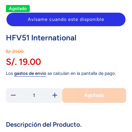
Agotado
Avísame cuando este disponible
HFV51 International
S/. 21.00
S/. 19.00
Los
gastos de envío
se calculan en la pantalla de pago.
Agotado
Reducir
Aumentar
cantidad
cantidad
para HFV51
para HFV51
International
International
Descripción del Producto.