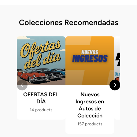
Colecciones Recomendadas
OFERTAS DEL
Nuevos
Fast &
DÍA
Ingresos en
Hot 
Autos de
14 products
286 p
Colección
157 products