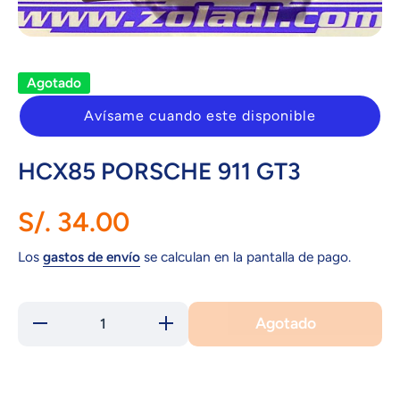
Abrir elemento multimedia 1 en una ventana modal
Agotado
Avísame cuando este disponible
HCX85 PORSCHE 911 GT3
S/. 34.00
Los
gastos de envío
se calculan en la pantalla de pago.
Agotado
Reducir
Aumentar
cantidad
cantidad
para
para
HCX85
HCX85
PORSCHE
PORSCHE
911 GT3
911 GT3