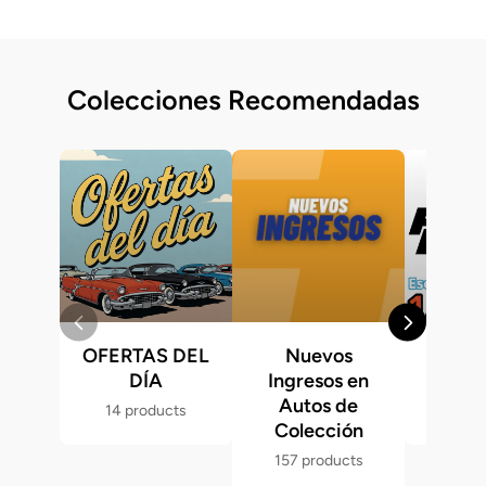
Colecciones Recomendadas
OFERTAS DEL
Nuevos
Fast &
DÍA
Ingresos en
Hot 
Autos de
14 products
286 p
Colección
157 products