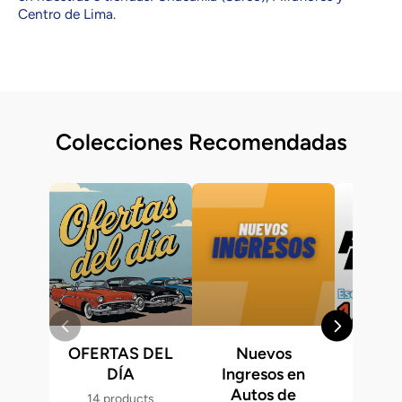
Centro de Lima.
Colecciones Recomendadas
OFERTAS DEL
Nuevos
Fast &
DÍA
Ingresos en
Hot 
Autos de
14 products
286 p