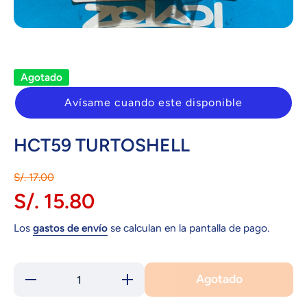
Abrir elemento multimedia 1 en una ventana modal
Agotado
Avísame cuando este disponible
HCT59 TURTOSHELL
S/. 17.00
S/. 15.80
Los
gastos de envío
se calculan en la pantalla de pago.
Agotado
Reducir
Aumentar
cantidad para
cantidad para
HCT59
HCT59