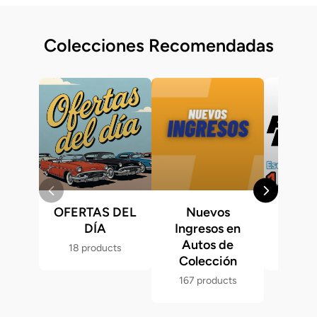
Colecciones Recomendadas
OFERTAS DEL
Nuevos
Fast &
DÍA
Ingresos en
Hot 
Autos de
18 products
286 p
Colección
167 products