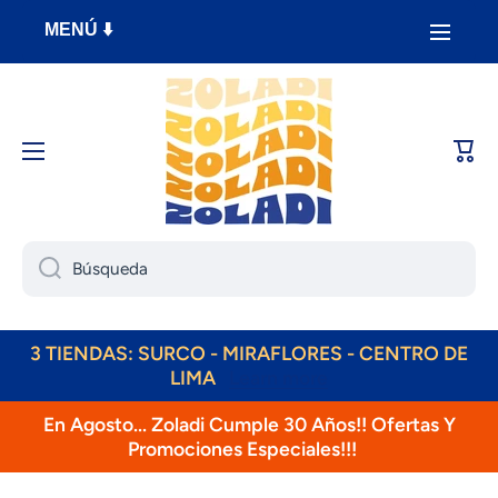
Ir directamente al contenido
MENÚ ⬇️
Carri
Búsqueda
ENVÍOS DIARIOS! RAPPI, OLVA, SHALOM!
3 TIENDAS: SURCO - MIRAFLORES - CENTRO DE
LIMA
Learn more
En Agosto... Zoladi Cumple 30 Años!! Ofertas Y
Promociones Especiales!!!