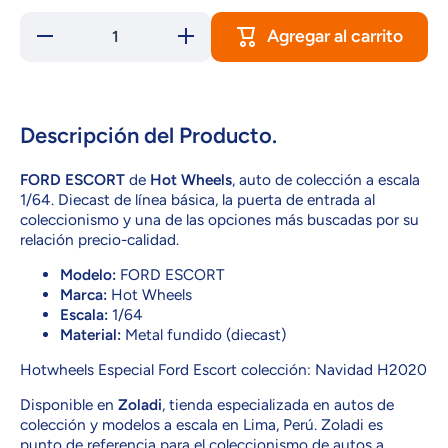
Agregar al carrito
Reducir
Aumentar
cantidad
cantidad
para
para
GRR10
GRR10
FORD
FORD
ESCORT
ESCORT
Descripción del Producto.
FORD ESCORT
de
Hot Wheels
, auto de colección a escala
1/64. Diecast de línea básica, la puerta de entrada al
coleccionismo y una de las opciones más buscadas por su
relación precio-calidad.
Modelo:
FORD ESCORT
Marca:
Hot Wheels
Escala:
1/64
Material:
Metal fundido (diecast)
Hotwheels Especial Ford Escort colección: Navidad H2020
Disponible en
Zoladi
, tienda especializada en autos de
colección y modelos a escala en Lima, Perú. Zoladi es
punto de referencia para el coleccionismo de autos a