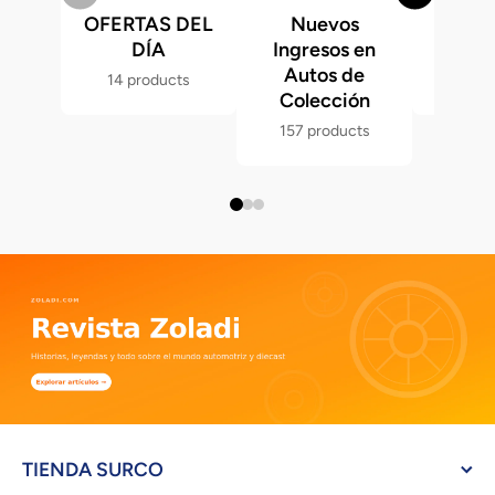
OFERTAS DEL
Nuevos
Fast &
DÍA
Ingresos en
Hot 
Autos de
14 products
286 p
Colección
157 products
TIENDA SURCO