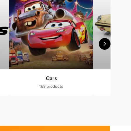
Cars
Po
169 products
470 