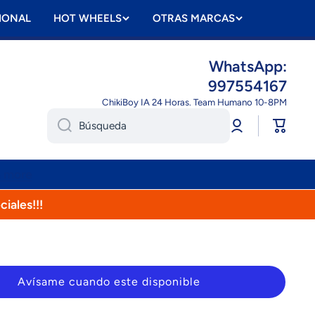
IONAL
HOT WHEELS
OTRAS MARCAS
WhatsApp:
997554167
ChikiBoy IA 24 Horas. Team Humano 10-8PM
Iniciar
Carrito
Búsqueda
sesión
n more
ciales!!!
Avísame cuando este disponible