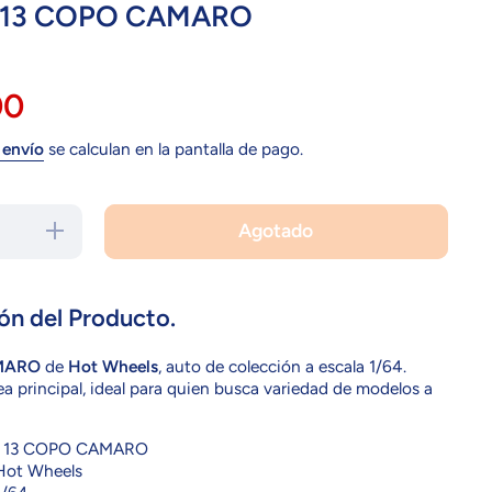
 13 COPO CAMARO
00
 envío
se calculan en la pantalla de pago.
Agotado
Aumentar
cantidad
para
GJW96
13 COPO
CAMARO
ón del Producto.
MARO
de
Hot Wheels
, auto de colección a escala 1/64.
ea principal, ideal para quien busca variedad de modelos a
13 COPO CAMARO
ot Wheels