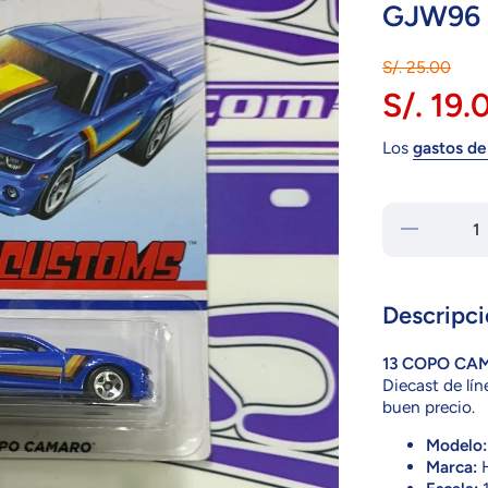
GJW96
S/. 25.00
S/. 19.
Los
gastos de
Reducir
cantidad
para
GJW96
13 COPO
CAMARO
Descripci
13 COPO CA
Diecast de lín
buen precio.
Modelo:
Marca:
H