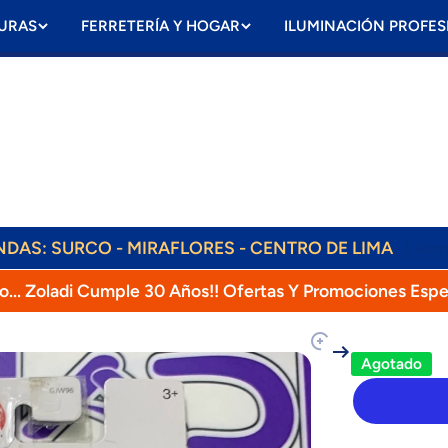
URAS
FERRETERÍA Y HOGAR
ILUMINACIÓN PROFES
ENDAS: SURCO - MIRAFLORES - CENTRO DE LIMA
Lear
ENVÍOS DIARIOS! RAPPI, OLVA, SHALOM!
o... Zoladi Cumple 30 Años!! Ofertas Y Promociones Espe
oducto
Agotado