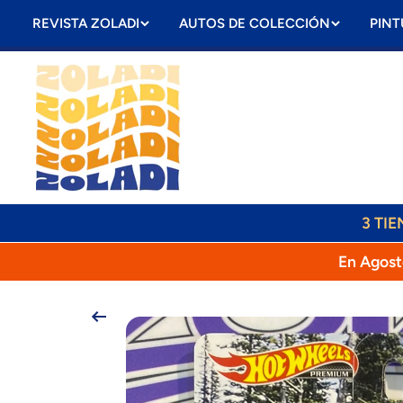
Ir directamente al contenido
REVISTA ZOLADI
AUTOS DE COLECCIÓN
PINT
3 TI
En Agost
Ir directamente a la información del pr