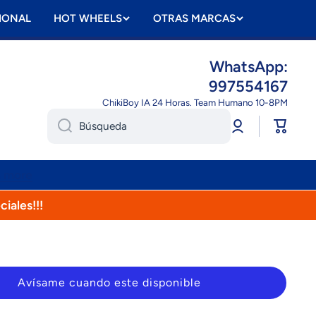
IONAL
HOT WHEELS
OTRAS MARCAS
WhatsApp:
997554167
ChikiBoy IA 24 Horas. Team Humano 10-8PM
Iniciar
Carrito
Búsqueda
sesión
n more
ciales!!!
Avísame cuando este disponible