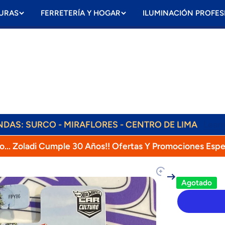
URAS
FERRETERÍA Y HOGAR
ILUMINACIÓN PROFES
ENVÍOS DIARIOS! RAPPI, OLVA, SHALOM!
ENDAS: SURCO - MIRAFLORES - CENTRO DE LIMA
Lear
o... Zoladi Cumple 30 Años!! Ofertas Y Promociones Espe
oducto
Agotado