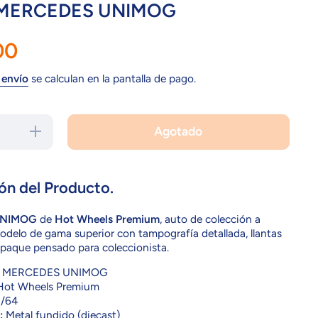
 MERCEDES UNIMOG
00
 envío
se calculan en la pantalla de pago.
Agotado
Aumentar
cantidad
para GJP90
MERCEDES
UNIMOG
ón del Producto.
UNIMOG
de
Hot Wheels Premium
, auto de colección a
Modelo de gama superior con tampografía detallada, llantas
aque pensado para coleccionista.
MERCEDES UNIMOG
ot Wheels Premium
/64
:
Metal fundido (diecast)