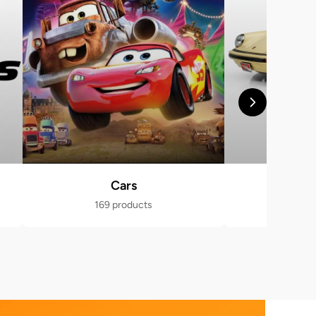
Cars
Po
169 products
470 