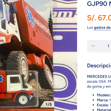
GJP90
S/. 67.
Los
gastos de
Reducir
cantidad
para GJP90
MERCEDES
UNIMOG
Descripci
MERCEDES 
escala 1/64. 
de goma y emp
Modelo:
Marca:
H
Escala:
1
Material