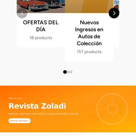
OFERTAS DEL
Nuevos
Fast &
DÍA
Ingresos en
Hot 
Autos de
18 products
286 p
Colección
157 products