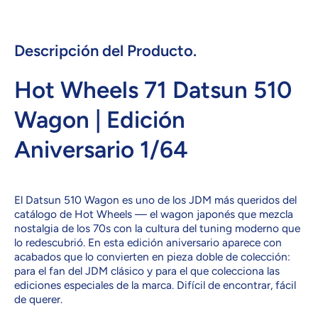
GHN95
GHN95
71
71
DATSUN
DATSUN
510
510
Descripción del Producto.
WAGON
WAGON
Hot Wheels 71 Datsun 510
Wagon | Edición
Aniversario 1/64
El Datsun 510 Wagon es uno de los JDM más queridos del
catálogo de Hot Wheels — el wagon japonés que mezcla
nostalgia de los 70s con la cultura del tuning moderno que
lo redescubrió. En esta edición aniversario aparece con
acabados que lo convierten en pieza doble de colección:
para el fan del JDM clásico y para el que colecciona las
ediciones especiales de la marca. Difícil de encontrar, fácil
de querer.