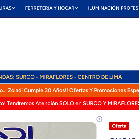
URAS
FERRETERÍA Y HOGAR
ILUMINACIÓN PROFES
ENDAS: SURCO - MIRAFLORES - CENTRO DE LIMA
Lear
ENVÍOS DIARIOS! RAPPI, OLVA, SHALOM!
o... Zoladi Cumple 30 Años!! Ofertas Y Promociones Espe
to! Tendremos Atención SOLO en SURCO Y MIRAFLORE
Oferta