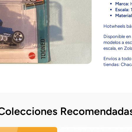
Marca:
H
Escala:
1
Material
Hotwheels bás
Disponible e
modelos a esca
escala, en Zol
Envíos a todo 
tiendas: Chaca
Colecciones Recomendada