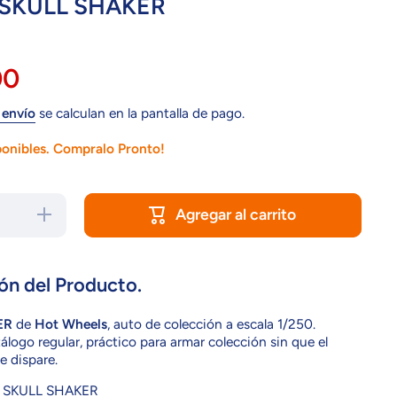
SKULL SHAKER
00
 envío
se calculan en la pantalla de pago.
ponibles. Compralo Pronto!
Agregar al carrito
Aumentar
cantidad
para
GHG10
SKULL
SHAKER
ón del Producto.
ER
de
Hot Wheels
, auto de colección a escala 1/250.
logo regular, práctico para armar colección sin que el
e dispare.
SKULL SHAKER