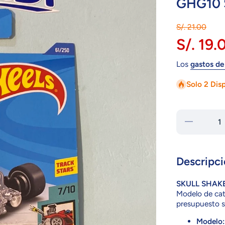
GHG10 
S/. 21.00
S/. 19.
Los
gastos de
Solo 2 Dis
Reducir
cantidad
para
GHG10
SKULL
SHAKER
Descripci
SKULL SHAK
Modelo de catá
presupuesto s
Modelo: