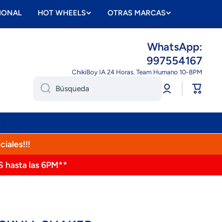
IONAL
HOT WHEELS
OTRAS MARCAS
WhatsApp:
997554167
ChikiBoy IA 24 Horas. Team Humano 10-8PM
Iniciar
Carrito
Búsqueda
sesión
n more
ciales!!!
S hasta las 6PM**