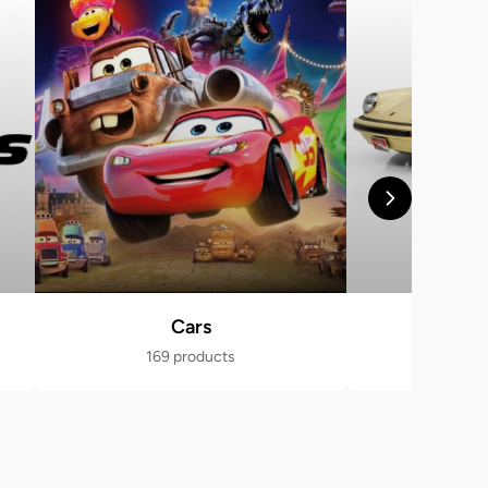
Cars
Po
169 products
470 