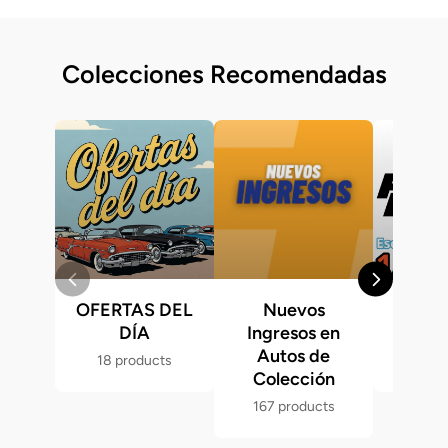
Colecciones Recomendadas
OFERTAS DEL
Nuevos
Fast &
DÍA
Ingresos en
Hot 
Autos de
18 products
286 p
Colección
167 products