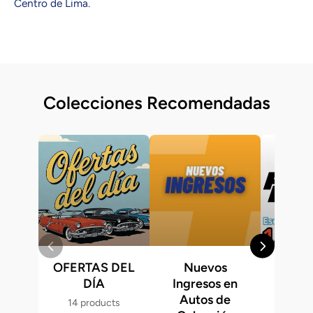
Centro de Lima.
Colecciones Recomendadas
OFERTAS DEL
Nuevos
Fast &
DÍA
Ingresos en
Hot 
Autos de
14 products
286 p