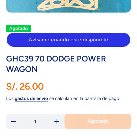
Abrir elemento multimedia 1 en una ventana modal
Agotado
Avísame cuando este disponible
GHC39 70 DODGE POWER
WAGON
S/. 26.00
Los
gastos de envío
se calculan en la pantalla de pago.
Agotado
Reducir
Aumentar
cantidad
cantidad
para
para
GHC39
GHC39