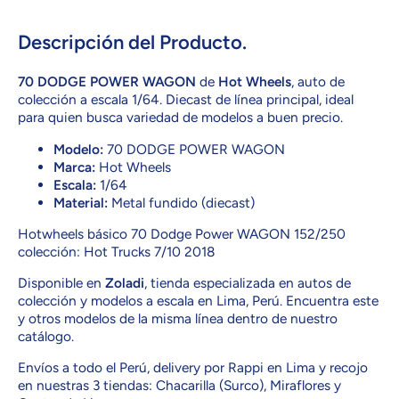
70
70
DODGE
DODGE
POWER
POWER
Descripción del Producto.
WAGON
WAGON
70 DODGE POWER WAGON
de
Hot Wheels
, auto de
colección a escala 1/64. Diecast de línea principal, ideal
para quien busca variedad de modelos a buen precio.
Modelo:
70 DODGE POWER WAGON
Marca:
Hot Wheels
Escala:
1/64
Material:
Metal fundido (diecast)
Hotwheels básico 70 Dodge Power WAGON 152/250
colección: Hot Trucks 7/10 2018
Disponible en
Zoladi
, tienda especializada en autos de
colección y modelos a escala en Lima, Perú. Encuentra este
y otros modelos de la misma línea dentro de nuestro
catálogo.
Envíos a todo el Perú, delivery por Rappi en Lima y recojo
en nuestras 3 tiendas: Chacarilla (Surco), Miraflores y