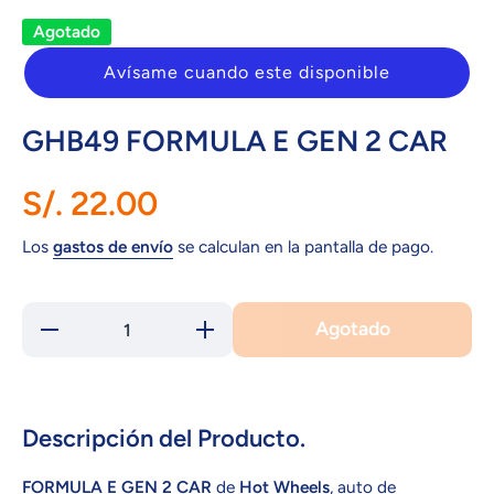
Agotado
Avísame cuando este disponible
GHB49 FORMULA E GEN 2 CAR
S/. 22.00
Los
gastos de envío
se calculan en la pantalla de pago.
Agotado
Reducir
Aumentar
cantidad
cantidad
para
para
GHB49
GHB49
FORMULA
FORMULA
E GEN 2
E GEN 2
CAR
CAR
Descripción del Producto.
FORMULA E GEN 2 CAR
de
Hot Wheels
, auto de