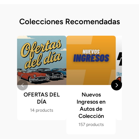
Colecciones Recomendadas
OFERTAS DEL
Nuevos
Fast &
DÍA
Ingresos en
Hot 
Autos de
14 products
286 p
Colección
157 products