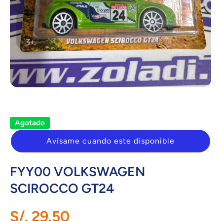
Abrir elemento multimedia 1 en una ventana modal
Agotado
Avísame cuando este disponible
FYY00 VOLKSWAGEN
SCIROCCO GT24
S/. 29.50