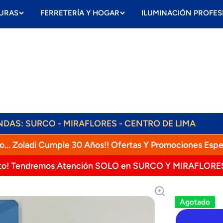
URAS
FERRETERÍA Y HOGAR
ILUMINACIÓN PROFES
ENVÍOS DIARIOS! RAPPI, OLVA, SHALOM!
ENDAS: SURCO - MIRAFLORES - CENTRO DE LIMA
Lear
o... Zoladi Cumple 30 Años!! Ofertas Y Promociones Espe
to! Tendremos Atención SOLO en SURCO Y MIRAFLORE
Agotado