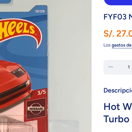
FYF03 
S/. 27.
Los
gastos de
Reducir
cantidad
para
FYF03
Nissan
300ZX
Descripci
Hot W
Turbo 