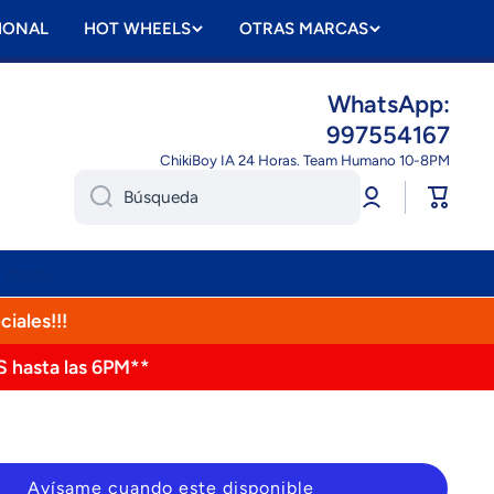
IONAL
HOT WHEELS
OTRAS MARCAS
WhatsApp:
997554167
ChikiBoy IA 24 Horas. Team Humano 10-8PM
Iniciar
Carrito
Búsqueda
sesión
n more
ciales!!!
S hasta las 6PM**
Avísame cuando este disponible