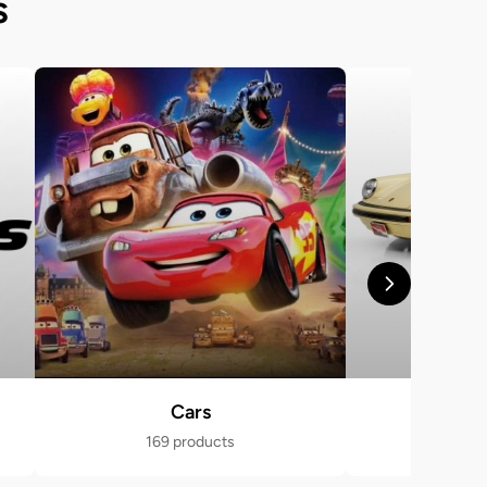
s
Cars
Po
169 products
470 