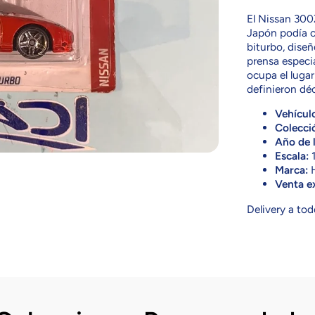
El Nissan 300
Japón podía c
biturbo, diseñ
prensa especi
ocupa el lugar
definieron dé
Vehícul
Colecci
Año de 
Escala:
1
Marca:
H
Venta ex
Delivery a tod