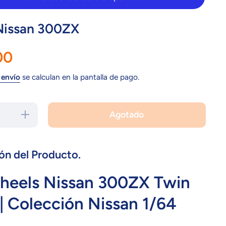
Nissan 300ZX
00
 envío
se calculan en la pantalla de pago.
Agotado
Aumentar
cantidad
para
FYF03
Nissan
300ZX
ón del Producto.
heels Nissan 300ZX Twin
| Colección Nissan 1/64