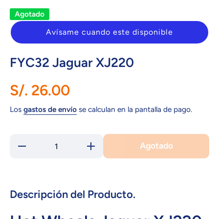
Agotado
Avísame cuando este disponible
FYC32 Jaguar XJ220
S/. 26.00
Los
gastos de envío
se calculan en la pantalla de pago.
Agotado
Reducir
Aumentar
cantidad
cantidad
para
para
FYC32
FYC32
Jaguar
Jaguar
XJ220
XJ220
Descripción del Producto.