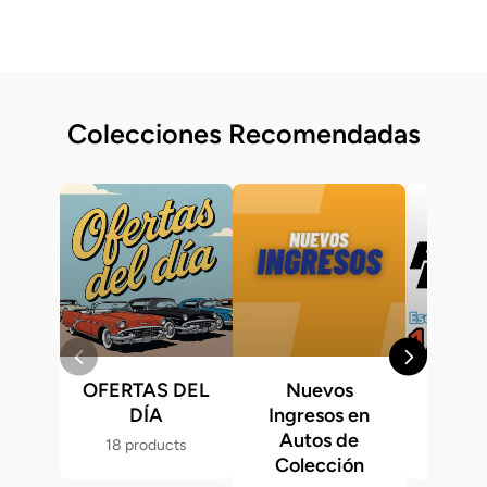
Colecciones Recomendadas
OFERTAS DEL
Nuevos
Fast &
DÍA
Ingresos en
Hot 
Autos de
18 products
286 p
Colección