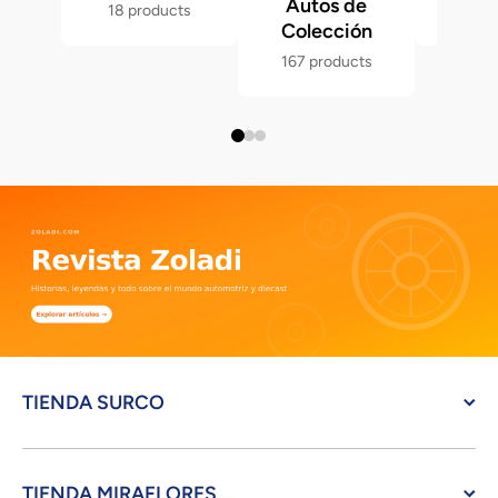
Autos de
18 products
286 p
Colección
167 products
TIENDA SURCO
TIENDA MIRAFLORES