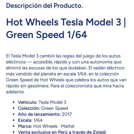
FYB50
TESLA
Descripción del Producto.
TESLA
MODEL
MODEL
3
3
Hot Wheels Tesla Model 3 |
Green Speed 1/64
El Tesla Model 3 cambió las reglas del juego de los autos
eléctricos — accesible, rápido y con una autonomía que
eliminó las excusas de los que dudaban. El sedán eléctrico
más vendido del planeta en escala 1/64, en la colección
Green Speed de Hot Wheels que celebra los autos que van
rápido sin gasolinera. Para el coleccionista que mira hacia
adelante.
Vehículo:
Tesla Model 3
Colección:
Green Speed
Año de lanzamiento:
2017
Escala:
1/64
Marca:
Hot Wheels · Mattel
Venta exclusiva en Perú a través de Zoladi