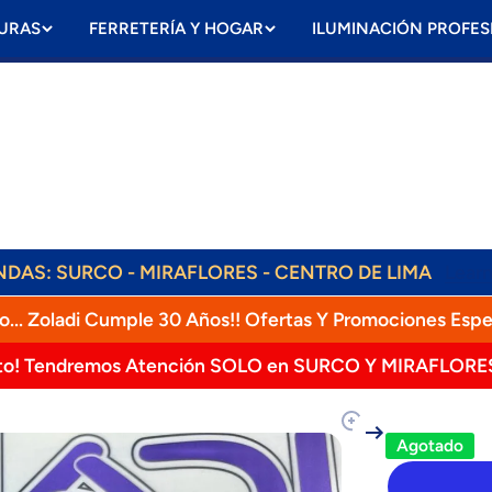
URAS
FERRETERÍA Y HOGAR
ILUMINACIÓN PROFES
ENDAS: SURCO - MIRAFLORES - CENTRO DE LIMA
Lear
ENVÍOS DIARIOS! RAPPI, OLVA, SHALOM!
o... Zoladi Cumple 30 Años!! Ofertas Y Promociones Espe
to! Tendremos Atención SOLO en SURCO Y MIRAFLORE
oducto
Agotado