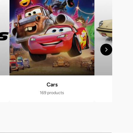
Cars
Po
169 products
470 