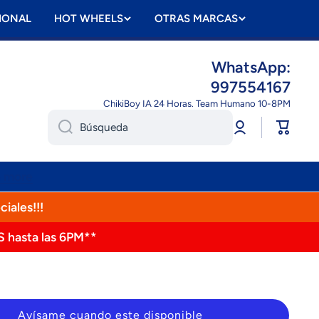
IONAL
HOT WHEELS
OTRAS MARCAS
WhatsApp:
997554167
ChikiBoy IA 24 Horas. Team Humano 10-8PM
Iniciar
Carrito
Búsqueda
sesión
n more
ciales!!!
S hasta las 6PM**
Avísame cuando este disponible