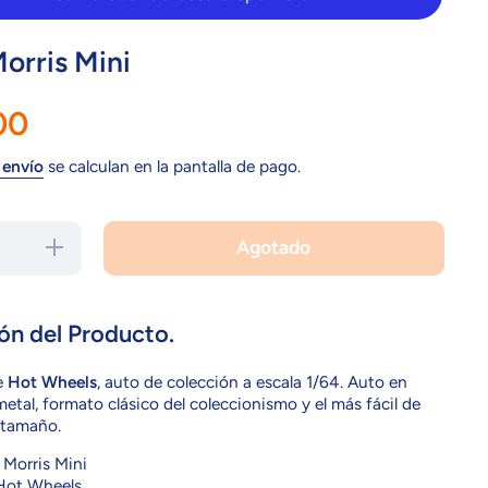
orris Mini
00
 envío
se calculan en la pantalla de pago.
Agotado
Aumentar
cantidad
para
FKB01
Morris
Mini
ón del Producto.
e
Hot Wheels
, auto de colección a escala 1/64. Auto en
etal, formato clásico del coleccionismo y el más fácil de
u tamaño.
Morris Mini
ot Wheels