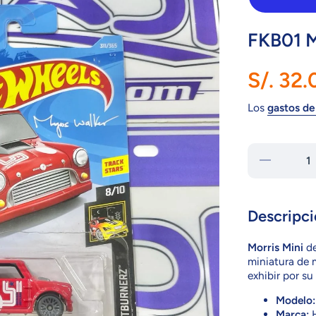
FKB01 M
S/. 32.
Los
gastos de
Reducir
cantidad
para
FKB01
Morris
Mini
Descripci
Morris Mini
d
miniatura de m
exhibir por s
Modelo:
Marca:
H