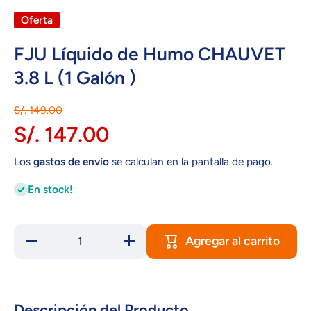
Oferta
FJU Líquido de Humo CHAUVET
3.8 L (1 Galón )
S/. 149.00
S/. 147.00
Los
gastos de envío
se calculan en la pantalla de pago.
En stock!
Agregar al carrito
Reducir
Aumentar
cantidad
cantidad
para FJU
para FJU
Líquido de
Líquido de
Humo
Humo
CHAUVET
CHAUVET
3.8 L (1
3.8 L (1
Descripción del Producto.