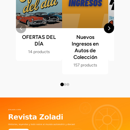
OFERTAS DEL
Nuevos
Fast &
DÍA
Ingresos en
Hot 
Autos de
14 products
286 p
Colección
157 products