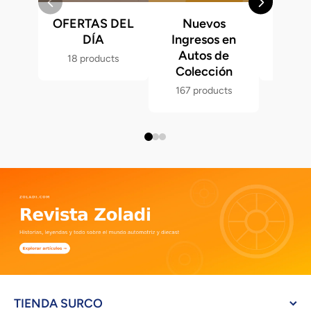
OFERTAS DEL
Nuevos
Fast &
DÍA
Ingresos en
Hot 
Autos de
18 products
286 p
Colección
167 products
TIENDA SURCO