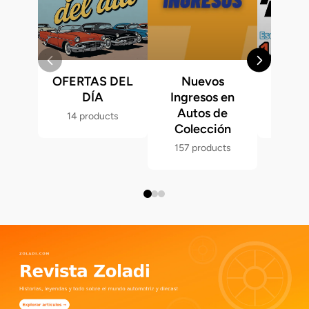
OFERTAS DEL
Nuevos
Fast &
DÍA
Ingresos en
Hot 
Autos de
14 products
286 p
Colección
157 products