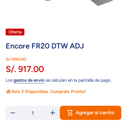
Abrir elemento multimedia 1 en una ventana modal
Oferta
Encore FR20 DTW ADJ
S/. 990.00
S/. 917.00
Los
gastos de envío
se calculan en la pantalla de pago.
Solo 2 Disponibles. Compralo Pronto!
Agregar al carrito
Reducir
Aumentar
cantidad
cantidad
para
para
Encore
Encore